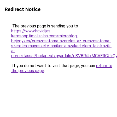
Redirect Notice
The previous page is sending you to
https://www.havidijas-
keresooptimalizalas.com/microblog-
bejegyzes/ereszcsatorna-szereles-az-ereszcsatorna-
szereles-muveszete-amikor-a-szakertelem-talalkozik-
a-
precizitassal/budapest/gyardulo/dSVBRiUxMCVE
If you do not want to visit that page, you can
return to
the previous page
.