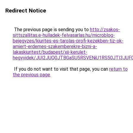
Redirect Notice
The previous page is sending you to
http://zsakos-
sittszallitas.e-hulladek-felvasarlas.hu/microblog-
bejegyzes/kiurites-es-tarolas-profi-kezekben-tiz-ok-
amiert-erdemes-szakemberekre-bizni-a-
lakaskiuritest/budapest/xii-kerulet-
hegyvidek/JUI2JUQ0JTBGaSU5RSVENiU1RS50JTI3JU
If you do not want to visit that page, you can
return to
the previous page
.