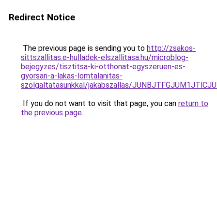
Redirect Notice
The previous page is sending you to
http://zsakos-
sittszallitas.e-hulladek-elszallitasa.hu/microblog-
bejegyzes/tisztitsa-ki-otthonat-egyszeruen-es-
gyorsan-a-lakas-lomtalanitas-
szolgaltatasunkkal/jakabszallas/JUNBJTFGJUM1J
If you do not want to visit that page, you can
return to
the previous page
.