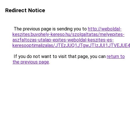
Redirect Notice
The previous page is sending you to
http://weboldal-
keszites.buvohely-kereso.hu/szolgaltatas/melyepites-
aszfaltozas-utalap-epites-weboldal-keszites-es-
keresooptimalizalas/JTEzJUQ1JTgwJTIzJUI1JTVEJUE
If you do not want to visit that page, you can
return to
the previous page
.