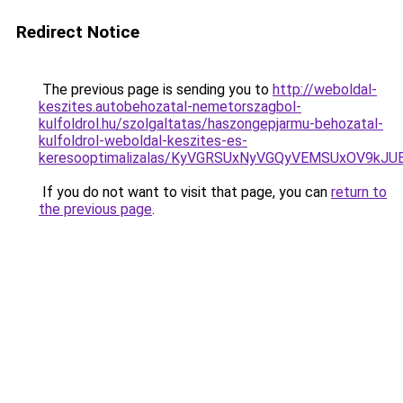
Redirect Notice
The previous page is sending you to
http://weboldal-
keszites.autobehozatal-nemetorszagbol-
kulfoldrol.hu/szolgaltatas/haszongepjarmu-behozatal-
kulfoldrol-weboldal-keszites-es-
keresooptimalizalas/KyVGRSUxNyVGQyVEMSUxOV9kJ
If you do not want to visit that page, you can
return to
the previous page
.