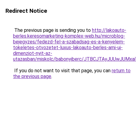
Redirect Notice
The previous page is sending you to
http://lakoauto-
berles.keresomarketing-komplex-web.hu/microblog-
bejegyzes/fedezd-fel-a-szabadsag-es-a-kenyelem-
tokeletes-otvozetet-luxus-lakoauto-berles-ami-uj-
dimenziot-nyit-az-
utazasban/miskolc/babonyiberc/JTBCJTAyJUUwJUM
If you do not want to visit that page, you can
return to
the previous page
.