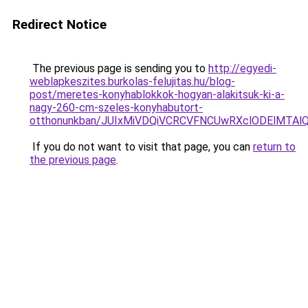
Redirect Notice
The previous page is sending you to
http://egyedi-
weblapkeszites.burkolas-felujitas.hu/blog-
post/meretes-konyhablokkok-hogyan-alakitsuk-ki-a-
nagy-260-cm-szeles-konyhabutort-
otthonunkban/JUIxMiVDQiVCRCVFNCUwRXclODElMTA
If you do not want to visit that page, you can
return to
the previous page
.